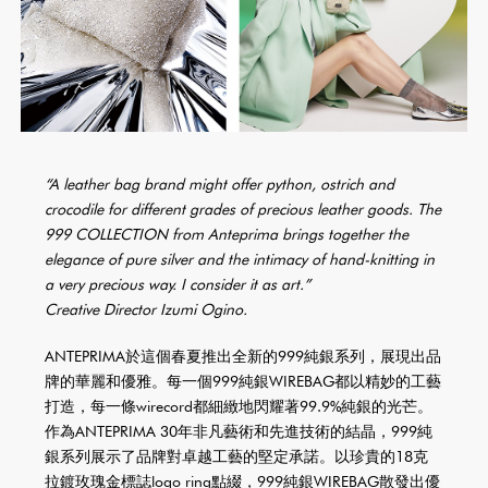
“A leather bag brand might offer python, ostrich and
crocodile for different grades of precious leather goods. The
999 COLLECTION from Anteprima brings together the
elegance of pure silver and the intimacy of hand-knitting in
a very precious way. I consider it as art.”
Creative Director Izumi Ogino.
ANTEPRIMA於這個春夏推出全新的999純銀系列，展現出品
牌的華麗和優雅。每一個999純銀WIREBAG都以精妙的工藝
打造，每一條wirecord都細緻地閃耀著99.9%純銀的光芒。
作為ANTEPRIMA 30年非凡藝術和先進技術的結晶，999純
銀系列展示了品牌對卓越工藝的堅定承諾。以珍貴的18克
拉鍍玫瑰金標誌logo ring點綴，999純銀WIREBAG散發出優